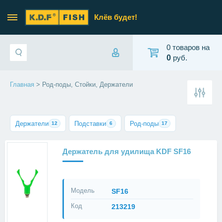
Клёв будет!
0 товаров на
0
руб.
Главная
> Род-поды, Стойки, Держатели
Держатели
Подставки
Род-поды
12
6
17
Держатель для удилища KDF SF16
Модель
SF16
Код
213219