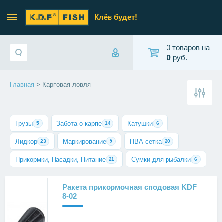
Клёв будет!
0 товаров на
0
руб.
Главная
> Карповая ловля
Грузы
Забота о карпе
Катушки
5
14
6
Лидкор
Маркирование
ПВА сетка
23
9
20
Прикормки, Насадки, Питание
Сумки для рыбалки
21
6
Ракета прикормочная сподовая KDF
8-02