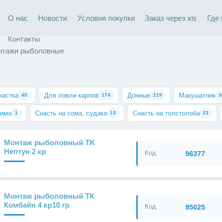
О нас
Новости
Условия покупки
Заказ через xls
Где
Контакты
нтажи рыболовные
настка
Для ловли карпов
Донные
Макушатник
45
174
219
3
лима
Снасть на сома, судака
Снасть на толстолоба
1
13
23
Монтаж рыболовный TK
Нептун 2 кр
Код
96377
Монтаж рыболовный ТК
Комбайн 4 кр10 гр
Код
95025