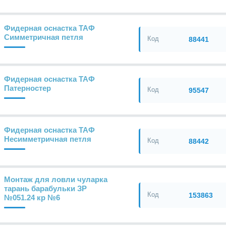
Фидерная оснастка ТАФ
Симметричная петля
Код
88441
Фидерная оснастка ТАФ
Патерностер
Код
95547
Фидерная оснастка ТАФ
Несимметричная петля
Код
88442
Монтаж для ловли чуларка
тарань барабульки ЗР
Код
153863
№051.24 кр №6