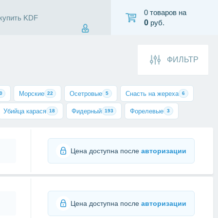
0 товаров на
 купить KDF
0
руб.
ФИЛЬТР
Морские
Осетровые
Снасть на жереха
0
22
5
6
Убийца карася
Фидерный
Форелевые
18
193
3
Цена доступна после
авторизации
Цена доступна после
авторизации