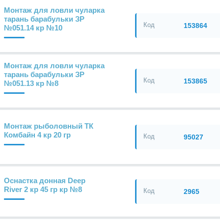
Монтаж для ловли чуларка
тарань барабульки ЗР
Код
153864
№051.14 кр №10
Монтаж для ловли чуларка
тарань барабульки ЗР
Код
153865
№051.13 кр №8
Монтаж рыболовный ТК
Комбайн 4 кр 20 гр
Код
95027
Оснастка донная Deep
River 2 кр 45 гр кр №8
Код
2965