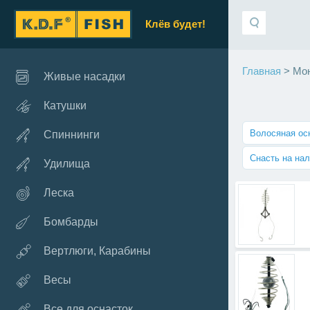
Клёв будет!
Главная
> Мо
Живые насадки
Катушки
Волосяная ос
Спиннинги
Снасть на на
Удилища
Леска
Бомбарды
Вертлюги, Карабины
Весы
Все для оснасток