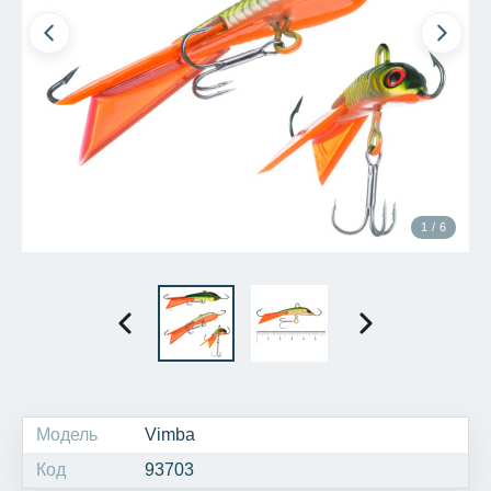
1 / 6
Модель
Vimba
Код
93703