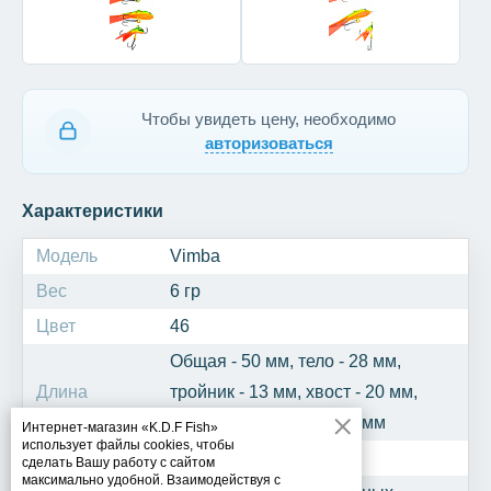
Чтобы увидеть цену, необходимо
авторизоваться
Характеристики
Модель
Vimba
Вес
6 гр
Цвет
46
Общая - 50 мм, тело - 28 мм,
Длина
тройник - 13 мм, хвост - 20 мм,
крючок одинарный - 10 мм
Интернет-магазин «K.D.F Fish»
использует файлы cookies, чтобы
Рыба
Берш, голавль
сделать Вашу работу с сайтом
максимально удобной. Взаимодействуя с