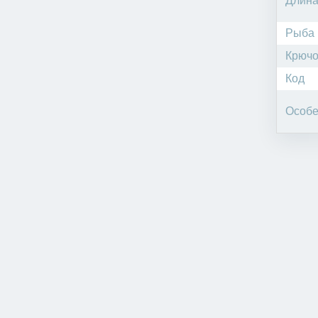
Длин
Рыба
Крючо
Код
Особе