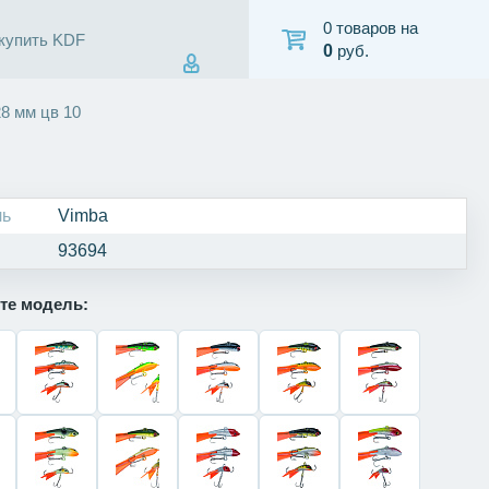
0 товаров на
 купить KDF
0
руб.
8 мм цв 10
ль
Vimba
93694
те модель: