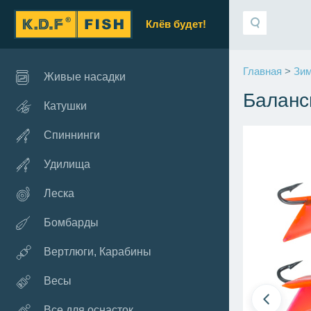
Клёв будет!
Главная
>
Зим
Живые насадки
Баланс
Катушки
Спиннинги
Удилища
Леска
Бомбарды
Вертлюги, Карабины
Весы
Все для оснасток