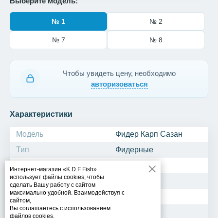
Выберите модель:
№ 1
№ 2
№ 7
№ 8
Чтобы увидеть цену, необходимо
авторизоваться
Характеристики
Модель
Фидер Карп Сазан
Тип
Фидерные
Заводской артикул
005980
Интернет-магазин «K.D.F Fish»
использует файлы cookies, чтобы
Количество штук
10
сделать Вашу работу с сайтом
максимально удобной. Взаимодействуя с
Крепление
Ушко
сайтом,
Вы соглашаетесь с использованием
Крючок
Одинарный
файлов cookies.