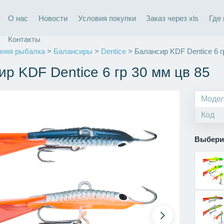
О нас
Новости
Условия покупки
Заказ через xls
Где
Контакты
няя рыбалка
>
Балансиры
>
Dentice
> Балансир KDF Dentice 6 г
р KDF Dentice 6 гр 30 мм цв 85
Моде
Код
Выбери