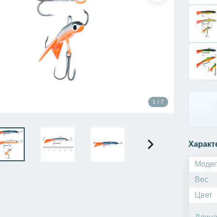
1 / 7
Характ
Моде
Вес
Цвет