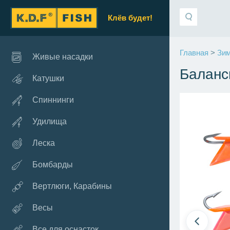
Клёв будет!
Главная
>
Зим
Живые насадки
Баланси
Катушки
Спиннинги
Удилища
Леска
Бомбарды
Вертлюги, Карабины
Весы
Все для оснасток