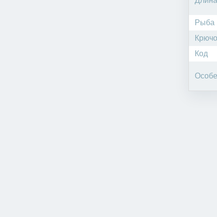
Длин
Рыба
Крючо
Код
Особе