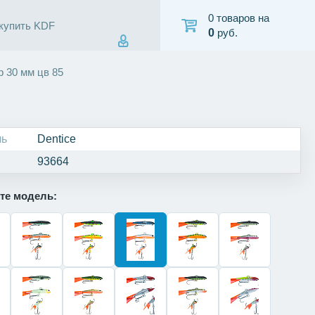
0 товаров на
 купить KDF
0
руб.
р 30 мм цв 85
ль
Dentice
93664
те модель: