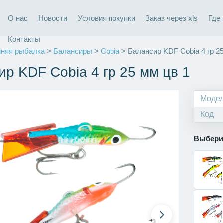
О нас
Новости
Условия покупки
Заказ через xls
Где
Контакты
няя рыбалка
>
Балансиры
>
Cobia
> Балансир KDF Cobia 4 гр 25
ир KDF Cobia 4 гр 25 мм цв 1
Моде
Код
Выбери