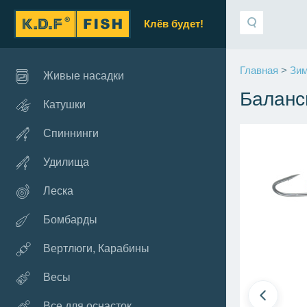
Клёв будет!
Главная
>
Зим
Живые насадки
Баланс
Катушки
Спиннинги
Удилища
Леска
Бомбарды
Вертлюги, Карабины
Весы
Все для оснасток