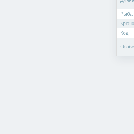
Длин
Рыба
Крючо
Код
Особе