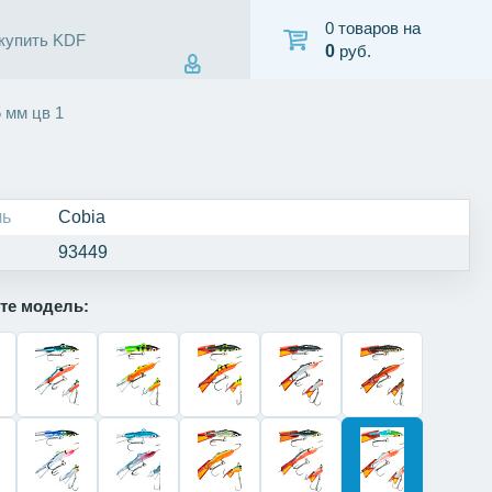
0 товаров на
 купить KDF
0
руб.
 мм цв 1
ль
Cobia
93449
те модель: