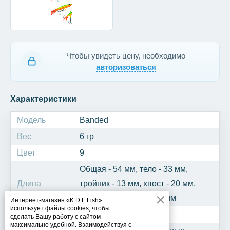
Чтобы увидеть цену, необходимо
авторизоваться
Характеристики
Модель
Banded
Вес
6 гр
Цвет
9
Общая - 54 мм, тело - 33 мм,
Длина
тройник - 13 мм, хвост - 20 мм,
крючок одинарный - 6 мм
Интернет-магазин «K.D.F Fish»
использует файлы cookies, чтобы
Рыба
Щука, судак, берш
сделать Вашу работу с сайтом
максимально удобной. Взаимодействуя с