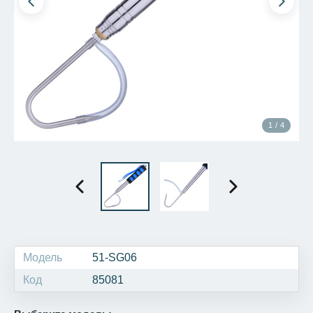
1 / 4
Модель
51-SG06
Код
85081