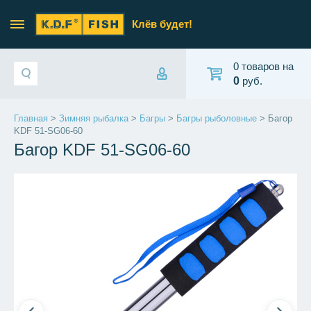
Клёв будет!
0 товаров на
0
руб.
Главная
>
Зимняя рыбалка
>
Багры
>
Багры рыболовные
> Багор
KDF 51-SG06-60
Багор KDF 51-SG06-60