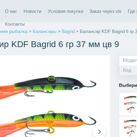
О нас
Новости
Условия покупки
Заказ через xls
Где
Контакты
няя рыбалка
>
Балансиры
>
Bagrid
> Балансир KDF Bagrid 6 гр 
р KDF Bagrid 6 гр 37 мм цв 9
Моде
Код
Выбери