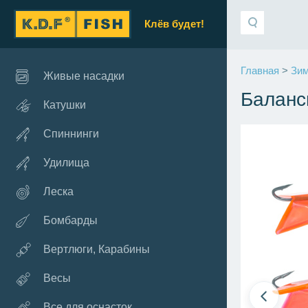
Клёв будет!
Главная
>
Зим
Живые насадки
Баланси
Катушки
Спиннинги
Удилища
Леска
Бомбарды
Вертлюги, Карабины
Весы
Все для оснасток