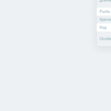
Длин
Рыба
Крючо
Код
Особе