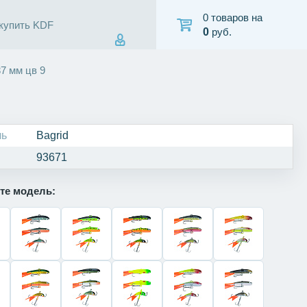
0 товаров на
 купить KDF
0
руб.
37 мм цв 9
ль
Bagrid
93671
те модель: