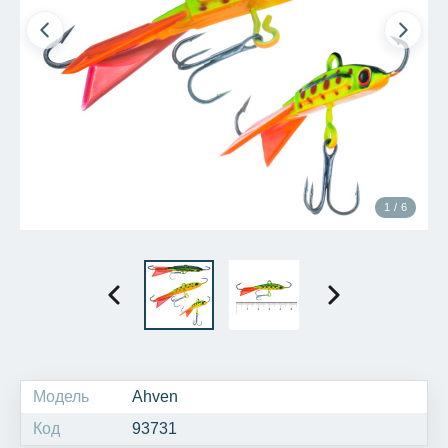
1 / 6
Модель
Ahven
Код
93731