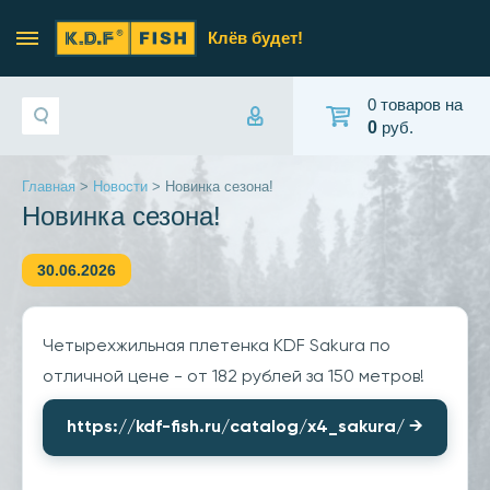
Клёв будет!
0 товаров на
0
руб.
Главная
>
Новости
> Новинка сезона!
Новинка сезона!
30.06.2026
Четырехжильная плетенка KDF Sakura по
отличной цене - от 182 рублей за 150 метров!
https://kdf-fish.ru/catalog/x4_sakura/
→