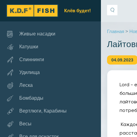
Клёв будет!
Главная
>
Нов
Живые насадки
Лайтов
Катушки
Спиннинги
04.09.2023
Удилища
Леска
Lord - 
больши
Бомбарды
лайтов
Вертлюги, Карабины
потреб
Весы
Каждое
расста
Все для оснасток