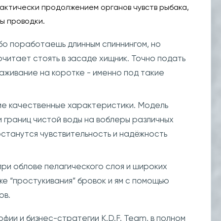
рактически продолжением органов чувств рыбака,
сы проводки.
обо поработаешь длинным спиннингом, но
очитает стоять в засаде хищник. Точно подать
аживание на коротке - именно под такие
.
ие качественные характеристики. Модель
и границ чистой воды на воблеры различных
останутся чувствительность и надёжность
при облове пелагического слоя и широких
е “простукивания” бровок и ям с помощью
ов.
фии и бизнес-стратегии K.D.F. Team, в полном