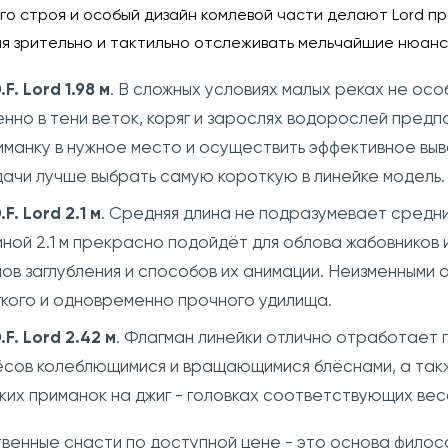
го строя и особый дизайн комлевой части делают Lord п
яя зрительно и тактильно отслеживать мельчайшие нюан
.F. Lord 1.98 м
. В сложных условиях малых реках не ос
енно в тени веток, коряг и зарослях водорослей предп
иманку в нужное место и осуществить эффективное выв
дачи лучше выбрать самую короткую в линейке модель
.F. Lord 2.1 м
. Средняя длина не подразумевает средн
иной 2.1 м прекрасно подойдёт для облова жабовников 
пов заглубления и способов их анимации. Неизменными 
гкого и одновременно прочного удилища.
.F. Lord 2.42 м
. Флагман линейки отлично отработает 
ёсов колеблющимися и вращающимися блёснами, а такж
гких приманок на джиг - головках соответствующих вес
венные снасти по доступной цене - это основа филосо