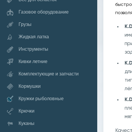
быстро
Газовое оборудование
позвол
Грузы
K.D
им
Жидкая латка
пр
Инструменты
за
Кивки летние
K.D
дл
Комплектующие и запчасти
ти
Кормушки
лё
Кружки рыболовные
K.D
пл
Крючки
мя
Куканы
Качест