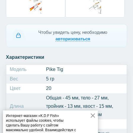
Чтобы увидеть цену, необходимо
авторизоваться
Характеристики
Модель
Pike Tig
Вес
5 гр
Цвет
20
Общая - 45 мм, тело - 27 мм,
Длина
тройник - 13 мм, хвост - 15 мм,
крючок одинарный - 5 мм
Интернет-магазин «K.D.F Fish»
использует файлы cookies, чтобы
Рыба
Щука, окунь, берш
сделать Вашу работу с сайтом
максимально удобной. Взаимодействуя с