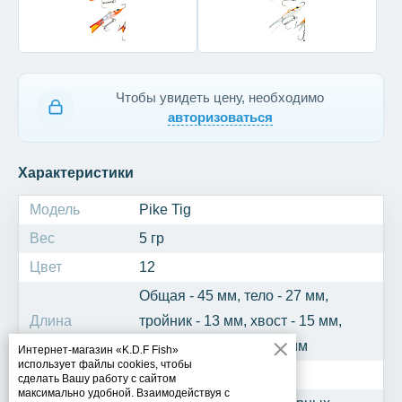
Чтобы увидеть цену, необходимо
авторизоваться
Характеристики
Модель
Pike Tig
Вес
5 гр
Цвет
12
Общая - 45 мм, тело - 27 мм,
Длина
тройник - 13 мм, хвост - 15 мм,
крючок одинарный - 5 мм
Интернет-магазин «K.D.F Fish»
использует файлы cookies, чтобы
Рыба
Щука, окунь, берш
сделать Вашу работу с сайтом
максимально удобной. Взаимодействуя с