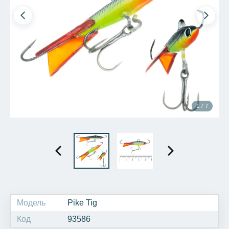
1 / 7
Модель
Pike Tig
Код
93586