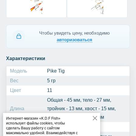
Чтобы увидеть цену, необходимо
авторизоваться
Характеристики
Модель
Pike Tig
Вес
5 гр
Цвет
11
Общая - 45 мм, тело - 27 мм,
Длина
тройник - 13 мм, хвост - 15 мм,
крючок одинарный - 5 мм
Интернет-магазин «K.D.F Fish»
использует файлы cookies, чтобы
Рыба
Щука, окунь, берш
сделать Вашу работу с сайтом
максимально удобной. Взаимодействуя с