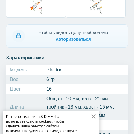
Чтобы увидеть цену, необходимо
авторизоваться
Характеристики
Модель
Plector
Вес
6 гр
Цвет
16
Общая - 50 мм, тело - 25 мм,
Длина
тройник - 13 мм, хвост - 15 мм,
крючок одинарный - 10 мм
Интернет-магазин «K.D.F Fish»
использует файлы cookies, чтобы
Рыба
Щука, окунь, берш
сделать Вашу работу с сайтом
максимально удобной. Взаимодействуя с