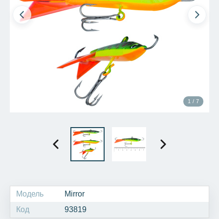
1 / 7
Модель
Mirror
Код
93819