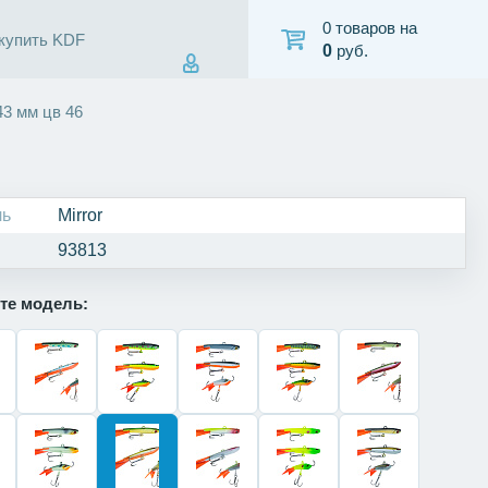
0 товаров на
 купить KDF
0
руб.
43 мм цв 46
ль
Mirror
93813
те модель: