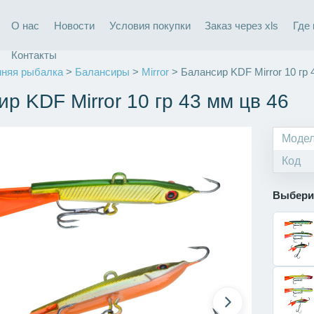
О нас
Новости
Условия покупки
Заказ через xls
Где
Контакты
няя рыбалка
>
Балансиры
>
Mirror
> Балансир KDF Mirror 10 гр 
р KDF Mirror 10 гр 43 мм цв 46
Моде
Код
Выбери