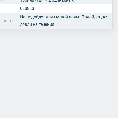
к
Тройник №4 + 2 одинарных
093813
Не подойдет для мутной воды. Подойдет для
нности
ловли на течении