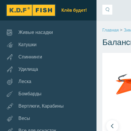
Клёв будет!
Главная
>
Зим
Живые насадки
Баланси
Катушки
Спиннинги
Удилища
Леска
Бомбарды
Вертлюги, Карабины
Весы
Все для оснасток