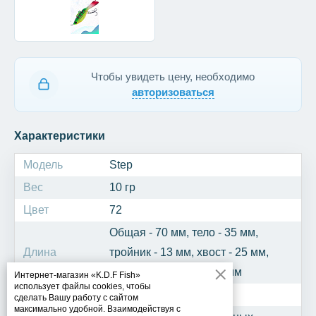
Чтобы увидеть цену, необходимо
авторизоваться
Характеристики
Модель
Step
Вес
10 гр
Цвет
72
Общая - 70 мм, тело - 35 мм,
Длина
тройник - 13 мм, хвост - 25 мм,
крючок одинарный - 7 мм
Интернет-магазин «K.D.F Fish»
использует файлы cookies, чтобы
Рыба
Окунь
сделать Вашу работу с сайтом
максимально удобной. Взаимодействуя с