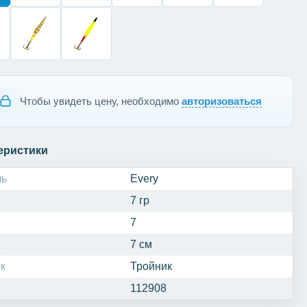
Чтобы увидеть цену, необходимо
авторизоваться
еристики
ль
Every
7 гр
7
а
7 см
к
Тройник
112908