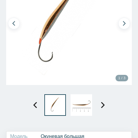
1 / 3
Модель
Окуневая большая