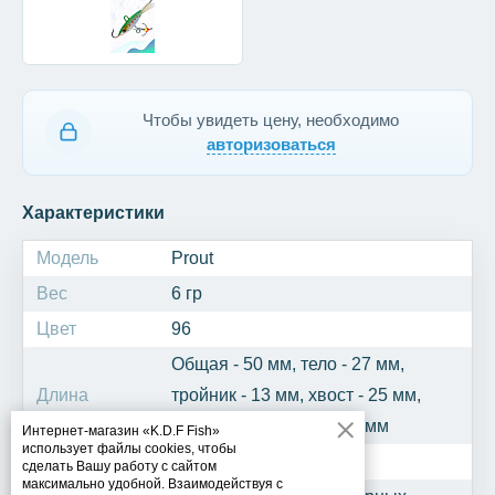
Чтобы увидеть цену, необходимо
авторизоваться
Характеристики
Модель
Prout
Вес
6 гр
Цвет
96
Общая - 50 мм, тело - 27 мм,
Длина
тройник - 13 мм, хвост - 25 мм,
крючок одинарный - 10 мм
Интернет-магазин «K.D.F Fish»
использует файлы cookies, чтобы
Рыба
Щука, окунь, берш
сделать Вашу работу с сайтом
максимально удобной. Взаимодействуя с