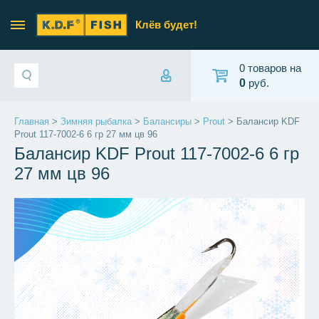
Клёв будет!
0 товаров на
0
руб.
Главная
>
Зимняя рыбалка
>
Балансиры
>
Prout
> Балансир KDF
Prout 117-7002-6 6 гр 27 мм цв 96
Балансир KDF Prout 117-7002-6 6 гр
27 мм цв 96