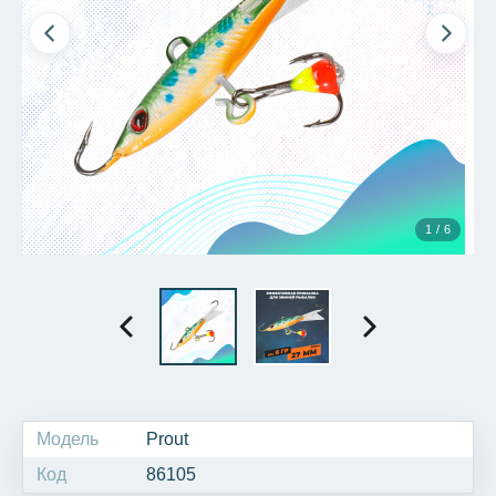
1 / 6
Модель
Prout
Код
86105