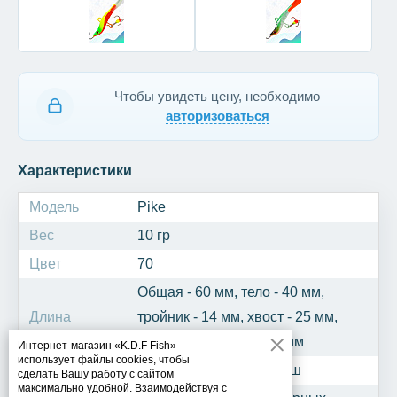
Чтобы увидеть цену, необходимо
авторизоваться
Характеристики
Модель
Pike
Вес
10 гр
Цвет
70
Общая - 60 мм, тело - 40 мм,
Длина
тройник - 14 мм, хвост - 25 мм,
крючок одинарный - 6 мм
Интернет-магазин «K.D.F Fish»
использует файлы cookies, чтобы
Рыба
Окунь, щука, судак, берш
сделать Вашу работу с сайтом
максимально удобной. Взаимодействуя с