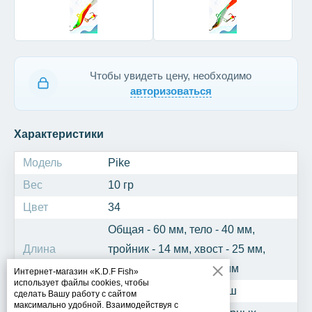
Чтобы увидеть цену, необходимо
авторизоваться
Характеристики
Модель
Pike
Вес
10 гр
Цвет
34
Общая - 60 мм, тело - 40 мм,
Длина
тройник - 14 мм, хвост - 25 мм,
крючок одинарный - 6 мм
Интернет-магазин «K.D.F Fish»
использует файлы cookies, чтобы
Рыба
Окунь, щука, судак, берш
сделать Вашу работу с сайтом
максимально удобной. Взаимодействуя с