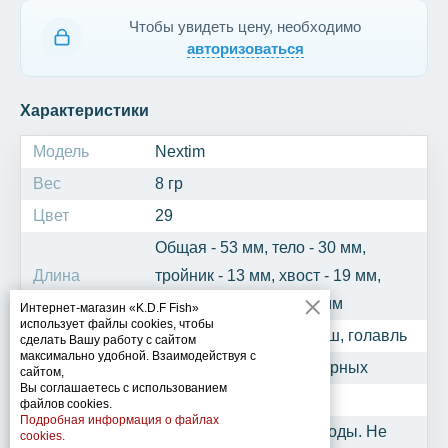
Чтобы увидеть цену, необходимо
авторизоваться
Характеристики
Модель
Nextim
Вес
8 гр
Цвет
29
Общая - 53 мм, тело - 30 мм,
Длина
тройник - 13 мм, хвост - 19 мм,
крючок одинарный - 6 мм
Интернет-магазин «K.D.F Fish»
использует файлы cookies, чтобы
Рыба
Окунь, щука, судак, берш, голавль
сделать Вашу работу с сайтом
максимально удобной. Взаимодействуя с
Крючок
Тройник №12 + 2 одинарных
сайтом,
Вы соглашаетесь с использованием
Код
086192
файлов cookies.
Подробная информация о файлах
Подойдет для мутной воды. Не
cookies.
Особенности