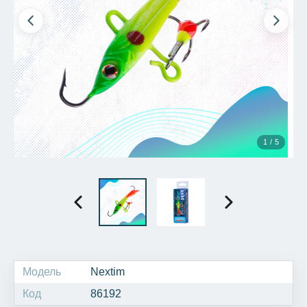
1 / 5
Модель
Nextim
Код
86192