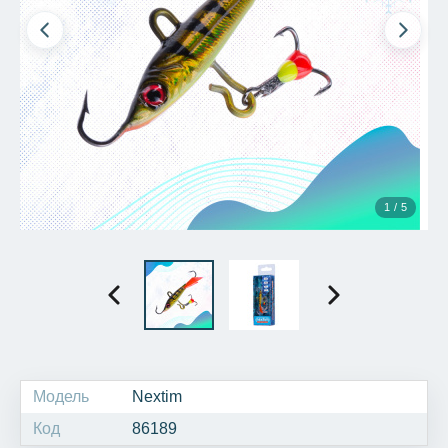
1 / 5
Модель
Nextim
Код
86189