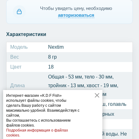
Чтобы увидеть цену, необходимо
авторизоваться
Характеристики
Модель
Nextim
Вес
8 гр
Цвет
18
Общая - 53 мм, тело - 30 мм,
Длина
тройник - 13 мм, хвост - 19 мм,
крючок одинарный - 6 мм
Интернет-магазин «K.D.F Fish»
использует файлы cookies, чтобы
Рыба
Окунь, щука, судак, берш, голавль
сделать Вашу работу с сайтом
максимально удобной. Взаимодействуя с
Крючок
Тройник №12 + 2 одинарных
сайтом,
Вы соглашаетесь с использованием
Код
086189
файлов cookies.
Подробная информация о файлах
Не подойдет для мутной воды. Не
cookies.
Особенности