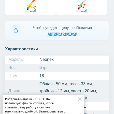
Чтобы увидеть цену, необходимо
авторизоваться
Характеристики
Модель
Neonex
Вес
6 гр
Цвет
18
Общая - 50 мм, тело - 33 мм,
Длина
тройник - 12 мм, хвост - 20 мм,
крючок одинарный - 5 мм
Интернет-магазин «K.D.F Fish»
использует файлы cookies, чтобы
Рыба
Окунь, щука, судак, берш
сделать Вашу работу с сайтом
максимально удобной. Взаимодействуя с