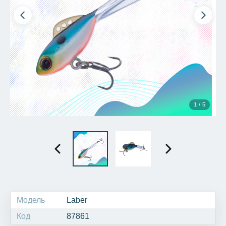
1 / 5
Модель
Laber
Код
87861