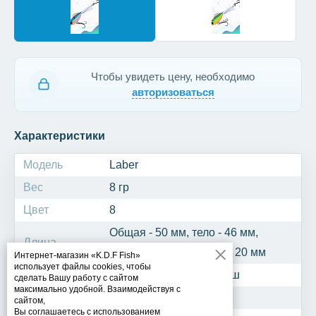
Чтобы увидеть цену, необходимо
авторизоваться
Характеристики
Модель
Laber
Вес
8 гр
Цвет
8
Общая - 50 мм, тело - 46 мм,
Длина
тройник - 13 мм, хвост - 20 мм
Интернет-магазин «K.D.F Fish»
использует файлы cookies, чтобы
Рыба
Окунь, щука, судак, берш
сделать Вашу работу с сайтом
максимально удобной. Взаимодействуя с
Крючок
2 тройника №12
сайтом,
Вы соглашаетесь с использованием