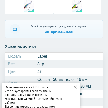
Чтобы увидеть цену, необходимо
авторизоваться
Характеристики
Модель
Laber
Вес
8 гр
Цвет
47
Общая - 50 мм, тело - 46 мм,
Длина
тройник - 13 мм, хвост - 20 мм
Интернет-магазин «K.D.F Fish»
использует файлы cookies, чтобы
Рыба
Окунь, щука, судак, берш
сделать Вашу работу с сайтом
максимально удобной. Взаимодействуя с
Крючок
2 тройника №12
сайтом,
Вы соглашаетесь с использованием