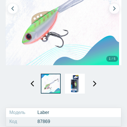
1 / 5
Модель
Laber
Код
87869