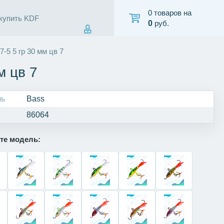
0 товаров на
 купить KDF
0
руб.
-5 5 гр 30 мм цв 7
м цв 7
ль
Bass
86064
те модель: