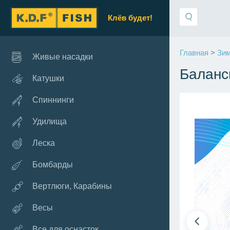
Клёв будет!
Главная
>
Зим
Живые насадки
Баланс
Катушки
Спиннинги
Удилища
Леска
Бомбарды
Вертлюги, Карабины
Весы
Все для оснасток