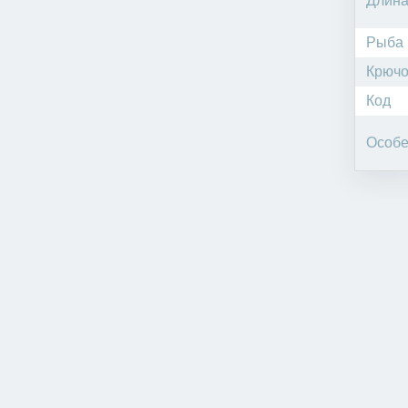
Длин
Рыба
Крючо
Код
Особе