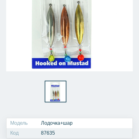
Модель
Лодочка+шар
Код
87635