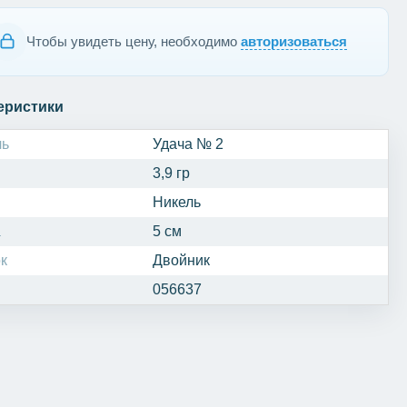
Чтобы увидеть цену, необходимо
авторизоваться
еристики
ль
Удача № 2
3,9 гр
Никель
а
5 см
к
Двойник
056637