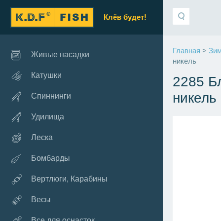
Клёв будет!
Главная
>
Зим
Живые насадки
никель
Катушки
2285 Б
никель
Спиннинги
Удилища
Леска
Бомбарды
Вертлюги, Карабины
Весы
Все для оснасток