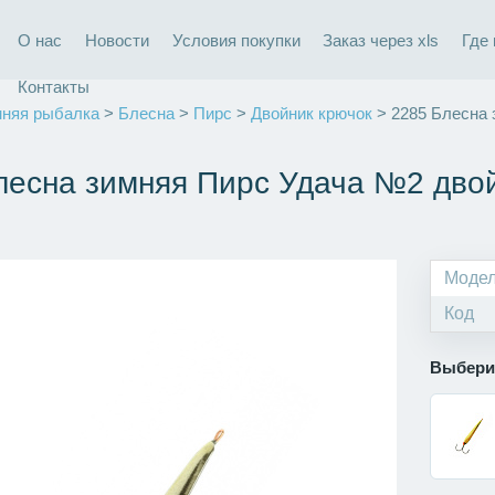
О нас
Новости
Условия покупки
Заказ через xls
Где
Контакты
няя рыбалка
>
Блесна
>
Пирс
>
Двойник крючок
> 2285 Блесна 
лесна зимняя Пирс Удача №2 двойн
Моде
Код
Выбери