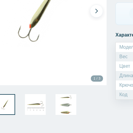
Характ
Моде
Вес
Цвет
Длин
1 / 3
Крючо
Код