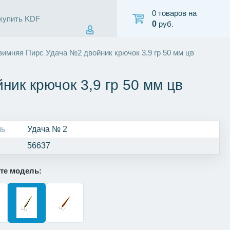
0 товаров на
 купить KDF
0
руб.
зимняя Пирс Удача №2 двойник крючок 3,9 гр 50 мм цв
ик крючок 3,9 гр 50 мм цв
ль
Удача № 2
56637
те модель: